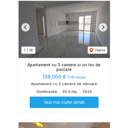
Previous
Next
1
/
18
Harta
Apartament cu 3 camere si un loc de
parcare
138,000 €
TVA inclus
Apartament cu 3 camere de vânzare
Dumbravita
65.4 mp
2024
Vezi mai multe detalii