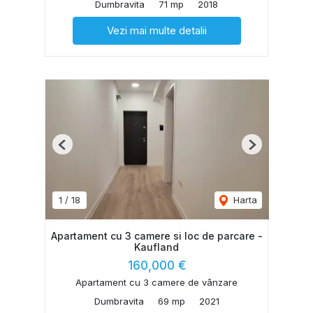
Dumbravita
71 mp
2018
Vezi mai multe detalii
Previous
Next
1
/
18
Harta
Apartament cu 3 camere si loc de parcare -
Kaufland
160,000 €
Apartament cu 3 camere de vânzare
Dumbravita
69 mp
2021