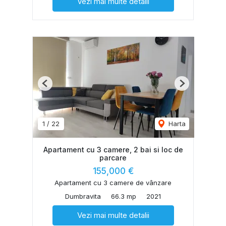
Vezi mai multe detalii
Previous
Next
1
/
22
Harta
Apartament cu 3 camere, 2 bai si loc de
parcare
155,000 €
Apartament cu 3 camere de vânzare
Dumbravita
66.3 mp
2021
Vezi mai multe detalii