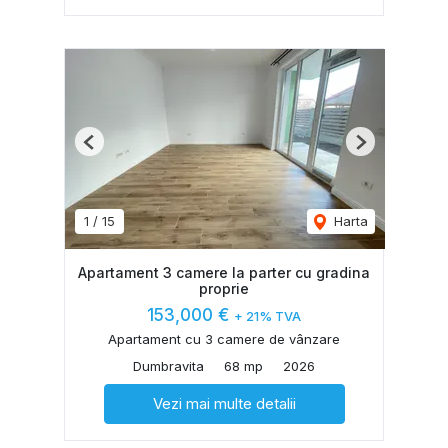
Previous
Next
1
/
15
Harta
Apartament 3 camere la parter cu gradina
proprie
153,000 €
+ 21% TVA
Apartament cu 3 camere de vânzare
Dumbravita
68 mp
2026
Vezi mai multe detalii