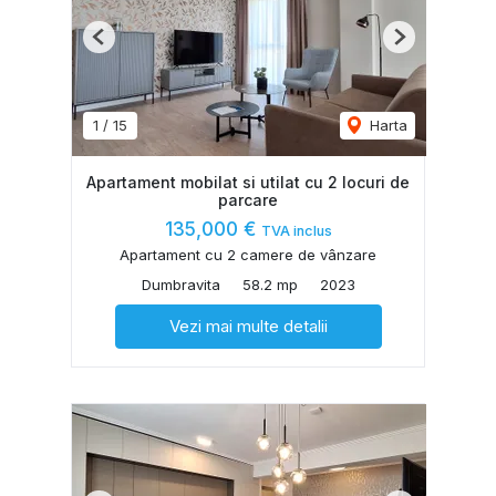
Previous
Next
1
/
15
Harta
Apartament mobilat si utilat cu 2 locuri de
parcare
135,000 €
TVA inclus
Apartament cu 2 camere de vânzare
Dumbravita
58.2 mp
2023
Vezi mai multe detalii