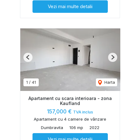
Vezi mai multe detalii
Previous
Next
1
/
41
Harta
Apartament cu scara interioara - zona
Kaufland
157,000 €
TVA inclus
Apartament cu 4 camere de vânzare
Dumbravita
106 mp
2022
Vezi mai multe detalii