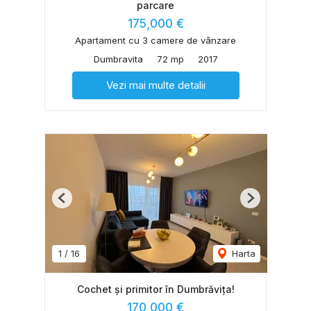
parcare
175,000 €
Apartament cu 3 camere de vânzare
Dumbravita
72 mp
2017
Vezi mai multe detalii
Previous
Next
1
/
16
Harta
Cochet și primitor în Dumbrăvița!
170,000 €