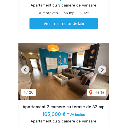
Apartament cu 3 camere de vânzare
Dumbravita
66 mp
2022
Vezi mai multe detalii
Previous
Next
1
/
26
Harta
Apartament 2 camere cu terase de 33 mp
165,000 €
TVA inclus
Apartament cu 2 camere de vânzare