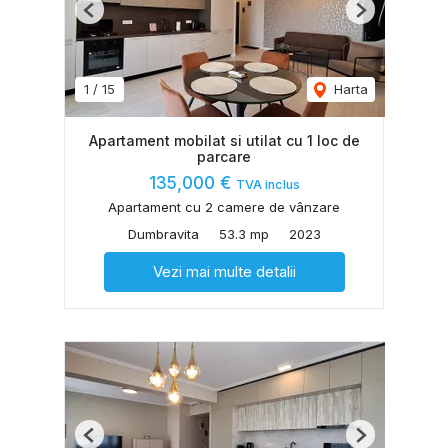
Previous
Next
1
/
15
Harta
Apartament mobilat si utilat cu 1 loc de
parcare
135,000 €
TVA inclus
Apartament cu 2 camere de vânzare
Dumbravita
53.3 mp
2023
Vezi mai multe detalii
Previous
Next