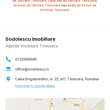
de vânzare Timisoara
,
case vile de vânzare Timisoara
,
terenuri de vânzare Timisoara
sau
spații de birouri de
închiriat Timisoara
.
Sodolescu Imobiliare
Agenție imobiliară Timisoara
0732999996
office@sodolescu.ro
Calea Bogdanestilor, nr. 22, et.1, Timisoara, Romania
Deschide în Google Maps