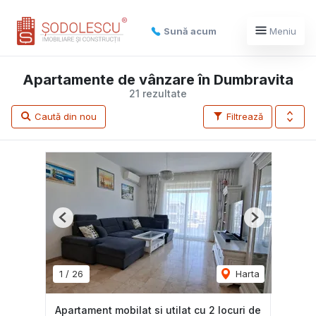
Sună acum
Meniu
Apartamente de vânzare în Dumbravita
21 rezultate
Caută din nou
Filtrează
Previous
Next
1
/
26
Harta
Apartament mobilat si utilat cu 2 locuri de