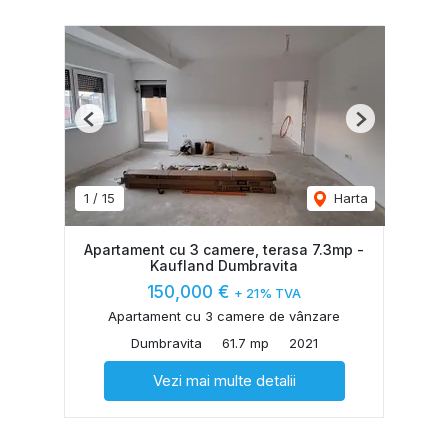
Previous
Next
1
/
15
Harta
Apartament cu 3 camere, terasa 7.3mp -
Kaufland Dumbravita
150,000 €
+ 21% TVA
Apartament cu 3 camere de vânzare
Dumbravita
61.7 mp
2021
Vezi mai multe detalii