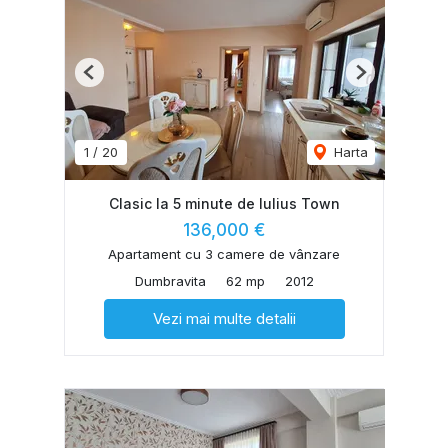
Previous
Next
1
/
20
Harta
Clasic la 5 minute de Iulius Town
136,000 €
Apartament cu 3 camere de vânzare
Dumbravita
62 mp
2012
Vezi mai multe detalii