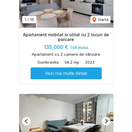
1
/
16
Harta
Apartament mobilat si utilat cu 2 locuri de
parcare
135,000 €
TVA inclus
Apartament cu 2 camere de vânzare
Dumbravita
58.2 mp
2023
Vezi mai multe detalii
Previous
Next