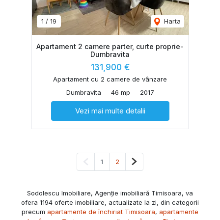
1
/
19
Harta
Apartament 2 camere parter, curte proprie-
Dumbravita
131,900 €
Apartament cu 2 camere de vânzare
Dumbravita
46 mp
2017
Vezi mai multe detalii
Pagina anterioară
Pagina următoare
1
2
Sodolescu Imobiliare, Agenție imobiliară Timisoara, va
ofera 1194 oferte imobiliare, actualizate la zi, din categorii
precum
apartamente de închiriat Timisoara
,
apartamente