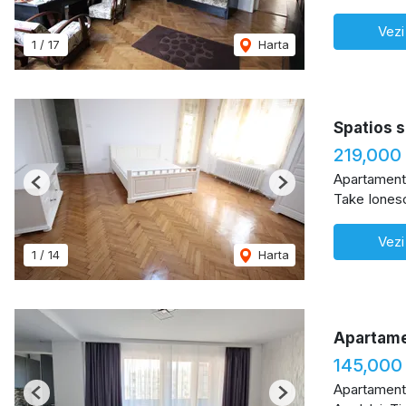
Vezi
1
/
17
Harta
Spatios s
219,000
Apartament
Previous
Next
Take Iones
Vezi
1
/
14
Harta
Apartame
145,000
Apartament
Previous
Next