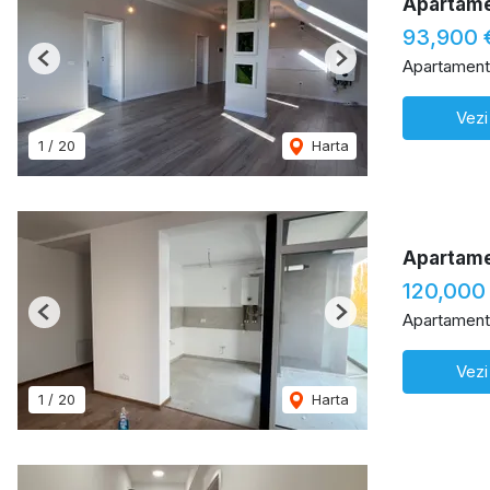
Apartamen
93,900 
Apartament
Previous
Next
Vezi
1
/
20
Harta
Apartame
120,000
Apartament
Previous
Next
Vezi
1
/
20
Harta