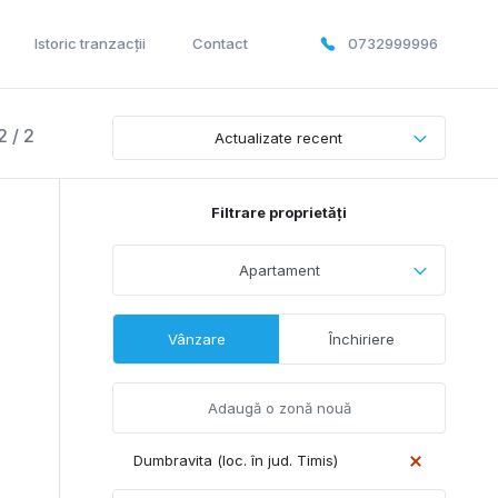
Istoric tranzacții
Contact
0732999996
2 / 2
Actualizate recent
Filtrare proprietăți
Apartament
Vânzare
Închiriere
Dumbravita (loc. în jud. Timis)