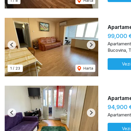
1
/
8
Harta
Apartamen
99,000 
Apartament
Previous
Next
Bucovina, T
Vezi
1
/
23
Harta
Apartamen
94,900 
Apartament
Previous
Next
Vezi