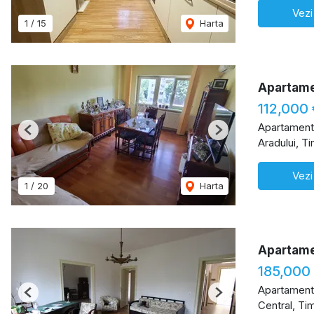
Vezi
1
/
15
Harta
Apartame
112,000 
Apartament
Previous
Next
Aradului, T
Vezi
1
/
20
Harta
Apartame
185,000
Apartament
Previous
Next
Central, Ti