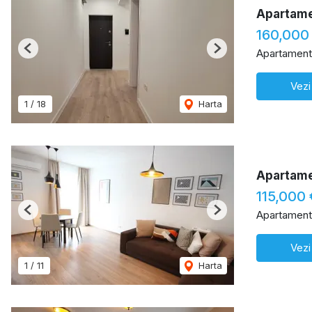
Apartamen
160,000
Apartament
Previous
Next
Vezi
1
/
18
Harta
Apartamen
115,000 
Apartament
Previous
Next
Vezi
1
/
11
Harta