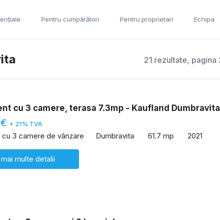
ențiale
Pentru cumpărători
Pentru proprietari
Echipa
ita
21 rezultate, pagina 
nt cu 3 camere, terasa 7.3mp - Kaufland Dumbravita
 €
+ 21% TVA
 cu 3 camere de vânzare
Dumbravita
61.7 mp
2021
 mai multe detalii