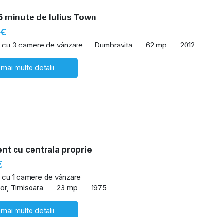
 5 minute de Iulius Town
 €
 cu 3 camere de vânzare
Dumbravita
62 mp
2012
 mai multe detalii
nt cu centrala proprie
€
 cu 1 camere de vânzare
or, Timisoara
23 mp
1975
 mai multe detalii