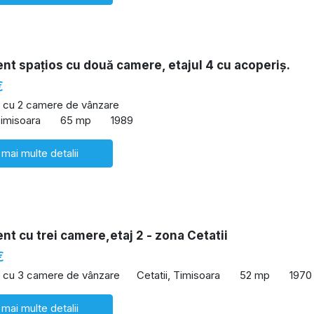
t spațios cu două camere, etajul 4 cu acoperiș.
€
 cu 2 camere de vânzare
imisoara
65 mp
1989
 mai multe detalii
t cu trei camere,etaj 2 - zona Cetatii
€
 cu 3 camere de vânzare
Cetatii, Timisoara
52 mp
1970
 mai multe detalii