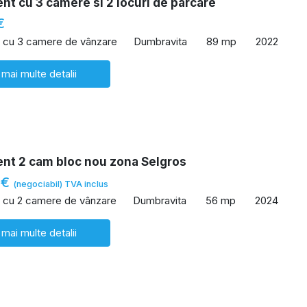
t cu 3 camere si 2 locuri de parcare
€
 cu 3 camere de vânzare
Dumbravita
89 mp
2022
 mai multe detalii
nt 2 cam bloc nou zona Selgros
 €
(negociabil) TVA inclus
 cu 2 camere de vânzare
Dumbravita
56 mp
2024
 mai multe detalii