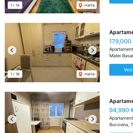
1
/
14
Harta
Apartame
179,000
Apartament
Previous
Next
Matei Basar
Vezi
1
/
18
Harta
Apartame
94,990 
Apartament
Previous
Next
Bucovina, T