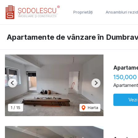
Proprietăți
Ansambluri rezid
Apartamente de vânzare în Dumbrav
Apartame
150,000
Apartament
Previous
Next
Vezi
1
/
15
Harta