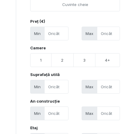
Preț (€)
Min
Max
Camere
1
2
3
4+
Suprafață utilă
Min
Max
An construcție
Min
Max
Etaj