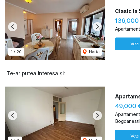
Clasic la
136,000
Apartament
Previous
Next
Vezi
1
/
20
Harta
Te-ar putea interesa și:
Apartame
49,000 
Apartament
Previous
Next
Bogdanestil
Vezi