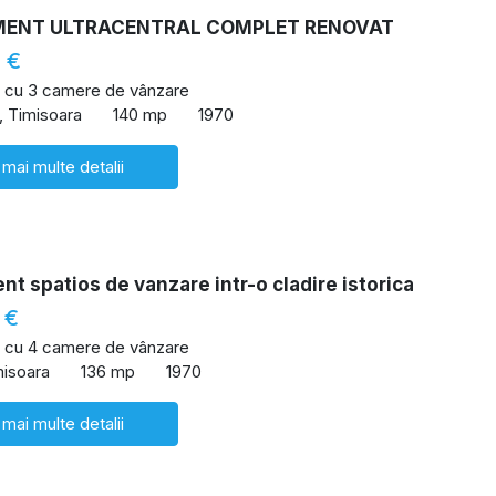
ENT ULTRACENTRAL COMPLET RENOVAT
 €
 cu 3 camere de vânzare
l, Timisoara
140 mp
1970
 mai multe detalii
t spatios de vanzare intr-o cladire istorica
 €
 cu 4 camere de vânzare
misoara
136 mp
1970
 mai multe detalii