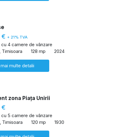
se
0 €
+ 21% TVA
 cu 4 camere de vânzare
, Timisoara
128 mp
2024
 mai multe detalii
t zona Piața Unirii
 €
 cu 5 camere de vânzare
l, Timisoara
120 mp
1930
 mai multe detalii