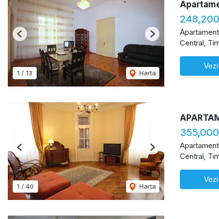
Apartamen
248,20
Apartament
Previous
Next
Central, Ti
Vezi
1
/
13
Harta
APARTAM
355,000
Apartament
Previous
Next
Central, Ti
Vezi
1
/
40
Harta