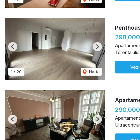
Penthou
298,00
Apartament
Previous
Next
Torontalului
Vezi
1
/
20
Harta
Apartamen
290,000
Apartament
Previous
Next
Ultracentra
Vezi