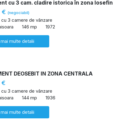
t cu 3 cam. cladire istorica în zona Iosefin
0 €
(negociabil)
 cu 3 camere de vânzare
misoara
146 mp
1972
 mai multe detalii
ENT DEOSEBIT IN ZONA CENTRALA
 €
 cu 3 camere de vânzare
misoara
144 mp
1936
 mai multe detalii