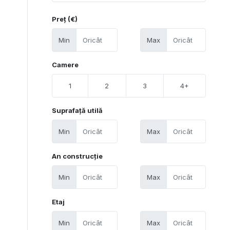
Preț (€)
Min
Max
Camere
1
2
3
4+
Suprafață utilă
Min
Max
An construcție
Min
Max
Etaj
Min
Max