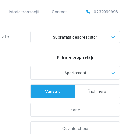
Istoric tranzacții
Contact
0732999996
ltate
Suprafață descrescător
Filtrare proprietăți
Apartament
Vânzare
Închiriere