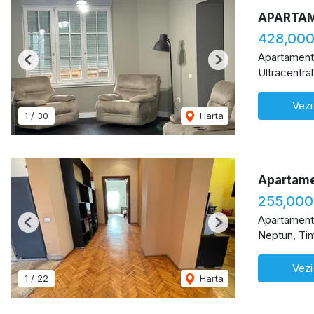
APARTAM
428,000
Apartament
Previous
Next
Ultracentra
Vezi
1
/
30
Harta
Apartamen
255,000
Apartament
Previous
Next
Neptun, Ti
Vezi
1
/
22
Harta