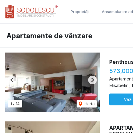
Proprietăți
Ansambluri rezid
Apartamente de vânzare
Penthous
573,000
Apartament
Previous
Next
Elisabetin, 
Vezi
1
/
14
Harta
APARTAM