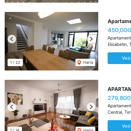
Apartame
450,00
Apartament
Previous
Next
Elisabetin, 
Vezi
1
/
22
Harta
APARTA
279,800
Apartament
Previous
Next
Central, Ti
Vezi
1
/
14
Harta