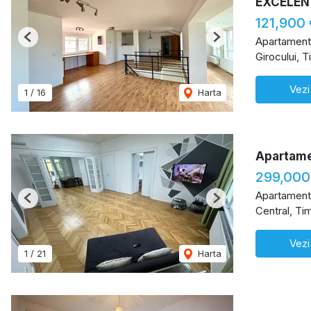
EXCELEN
121,900 
Apartament
Previous
Next
Girocului, 
Vezi
1
/
16
Harta
Apartamen
299,000
Apartament
Previous
Next
Central, Ti
Vezi
1
/
21
Harta