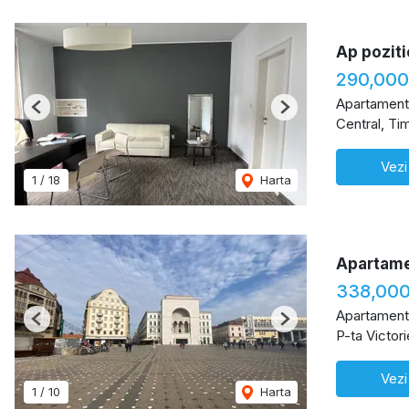
Ap poziti
290,000
Apartament
Previous
Next
Central, Ti
Vezi
1
/
18
Harta
Apartamen
338,00
Apartament
Previous
Next
P-ta Victori
Vezi
1
/
10
Harta