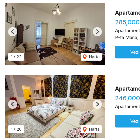
Apartamen
285,000
Apartament
Previous
Next
P-ta Maria,
Vezi
1
/
22
Harta
Apartame
246,000
Apartament
Previous
Next
Vezi
1
/
20
Harta