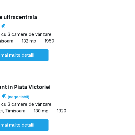
e ultracentrala
 €
 cu 3 camere de vânzare
misoara
132 mp
1950
 mai multe detalii
t in Piata Victoriei
0 €
(negociabil)
 cu 3 camere de vânzare
ei, Timisoara
130 mp
1920
 mai multe detalii