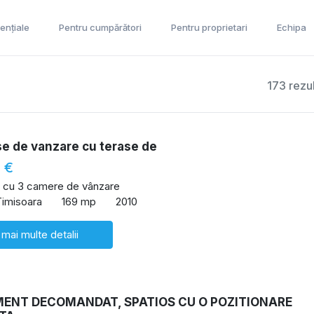
ențiale
Pentru cumpărători
Pentru proprietari
Echipa
173 rezu
e de vanzare cu terase de
 €
 cu 3 camere de vânzare
Timisoara
169 mp
2010
 mai multe detalii
ENT DECOMANDAT, SPATIOS CU O POZITIONARE