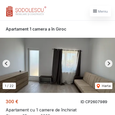
Meniu
Apartament 1 camera a în Giroc
Previous
Nex
1
/
22
Harta
300 €
ID CP2607989
Apartament cu 1 camere de închiriat