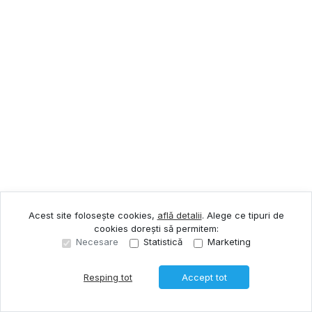
Acest site folosește cookies,
află detalii
.
Alege ce tipuri de
cookies dorești să permitem:
Necesare
Statistică
Marketing
Resping tot
Accept tot
Sună acum
Solicită vizionare