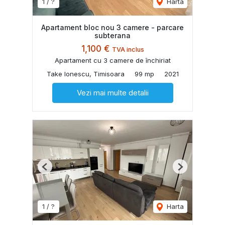
1 / ?
Harta
Apartament bloc nou 3 camere - parcare
subterana
1,100 €
TVA inclus
Apartament cu 3 camere de închiriat
Take Ionescu, Timisoara
99 mp
2021
Vezi mai multe detalii
Previous
Next
1 / ?
Harta