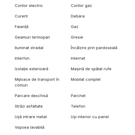
Contor electric
Contor gaz
Curent
Debara
Faianță
Gaz
Geamuri termopan
Gresie
Iluminat stradal
Încălzire prin pardoseală
Interfon
Internet
Izolație exterioară
Mașină de spălat rufe
Mijloace de transport în
Mobilat complet
comun
Parcare deschisă
Parchet
Străzi asfaltate
Telefon
Ușă intrare metal
Uși interior cu panel
Vopsea lavabilă