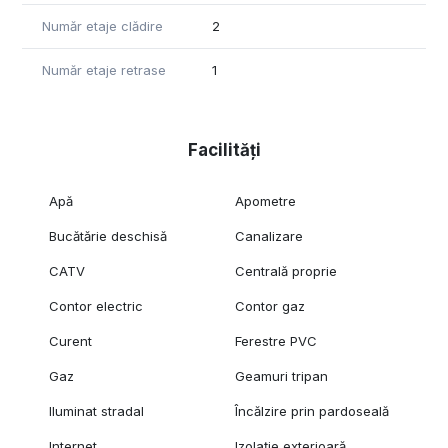
Număr etaje clădire
2
Număr etaje retrase
1
Facilități
Apă
Apometre
Bucătărie deschisă
Canalizare
CATV
Centrală proprie
Contor electric
Contor gaz
Curent
Ferestre PVC
Gaz
Geamuri tripan
Iluminat stradal
Încălzire prin pardoseală
Internet
Izolație exterioară