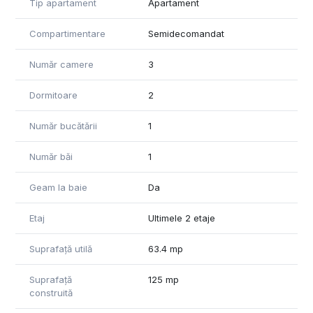
Tip apartament
Apartament
Compartimentare
Semidecomandat
Număr camere
3
Dormitoare
2
Număr bucătării
1
Număr băi
1
Geam la baie
Da
Etaj
Ultimele 2 etaje
Suprafață utilă
63.4 mp
Suprafață
125 mp
construită