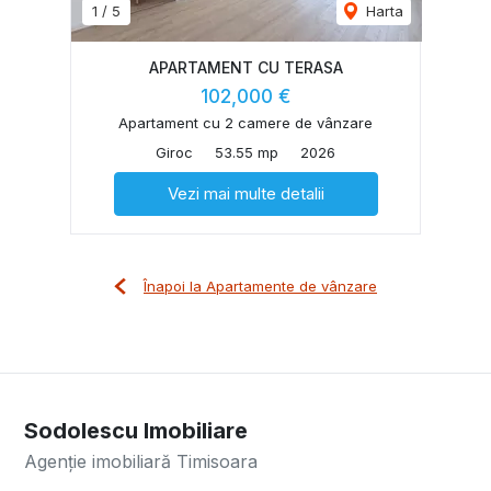
1
/
5
Harta
APARTAMENT CU TERASA
102,000 €
Apartament cu 2 camere de vânzare
Giroc
53.55 mp
2026
Vezi mai multe detalii
Înapoi la Apartamente de vânzare
Sodolescu Imobiliare
Agenție imobiliară Timisoara