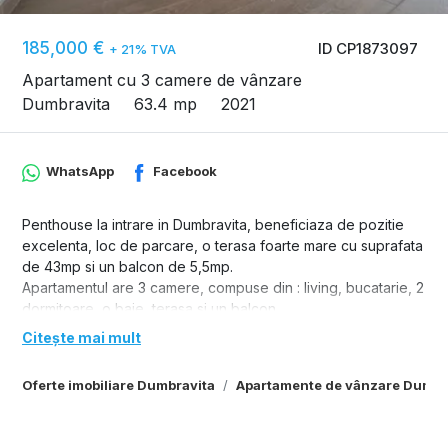
185,000 €
ID CP1873097
+ 21% TVA
Apartament cu 3 camere de vânzare
Dumbravita
63.4 mp
2021
WhatsApp
Facebook
Penthouse la intrare in Dumbravita, beneficiaza de pozitie
excelenta, loc de parcare, o terasa foarte mare cu suprafata
de 43mp si un balcon de 5,5mp.
Apartamentul are 3 camere, compuse din : living, bucatarie, 2
dormitoare, o baie, terasa si un balcon.
Terasa este amenajata cu o zona de barbeque cu gratar.
Citește mai mult
Pretul include si un loc de parcare.
Oferte imobiliare Dumbravita
Apartamente de vânzare Dumbr