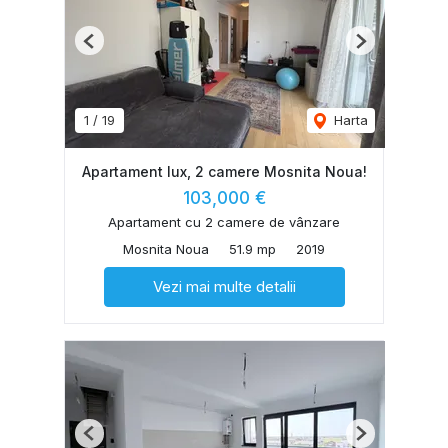
Previous
Next
1
/
19
Harta
Apartament lux, 2 camere Mosnita Noua!
103,000 €
Apartament cu 2 camere de vânzare
Mosnita Noua
51.9 mp
2019
Vezi mai multe detalii
Previous
Next