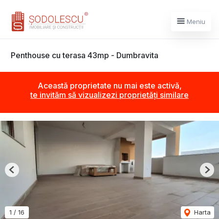
Meniu
Penthouse cu terasa 43mp - Dumbravita
Această proprietate nu mai este activă,
te invităm să vizualizezi proprietăți similare
Previous
Nex
1
/
16
Harta