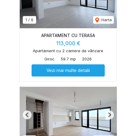
1
/
6
Harta
APARTAMENT CU TERASA
113,000 €
Apartament cu 2 camere de vânzare
Giroc
59.7 mp
2026
Vezi mai multe detalii
Previous
Next